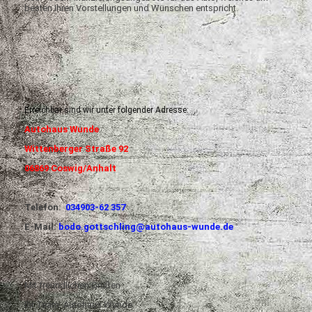
besten Ihren Vorstellungen und Wünschen entspricht.
Erreichbar sind wir unter folgender Adresse
:
Autohaus Wunde
Wittenberger Straße 92
06869 Coswig/Anhalt
Telefon:
034903-62 357
E-Mail:
bodo.gottschling@autohaus-wunde.de
Mit freundlichen Grüßen
Ihr Team Autohaus Wunde