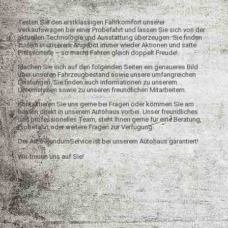
Testen Sie den erstklassigen Fahrkomfort unserer
Verkaufswagen bei einer Probefahrt und lassen Sie sich von der
aktuellen Technologie und Ausstattung überzeugen. Sie finden
zudem in unserem Angebot immer wieder Aktionen und satte
Preisvorteile – so macht Fahren gleich doppelt Freude!
Machen Sie sich auf den folgenden Seiten ein genaueres Bild
über unseren Fahrzeugbestand sowie unsere umfangreichen
Leistungen. Sie finden auch Informationen zu unserem
Unternehmen sowie zu unseren freundlichen Mitarbeitern.
Kontaktieren Sie uns gerne bei Fragen oder kommen Sie am
besten direkt in unserem Autohaus vorbei. Unser freundliches
und professionelles Team, steht Ihnen gerne für eine Beratung,
Probefahrt oder weitere Fragen zur Verfügung.
Der Auto-RundumService ist bei unserem Autohaus garantiert!
Wir freuen uns auf Sie!