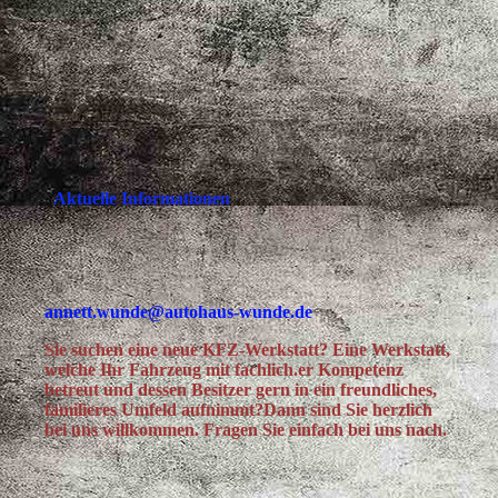
Akt
uelle Informationen
annett.wunde@autohaus-wunde.de
Sie suchen eine neue KFZ-Werkstatt? Eine Werkstatt,
welche Ihr Fahrzeug mit fachlich.er Kompetenz
betreut und dessen Besitzer gern in ein freundliches,
familieres Umfeld aufnimmt?Dann sind Sie herzlich
bei uns willkommen. Fragen Sie einfach bei uns nach.