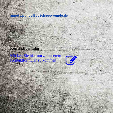
annett.wunde@autohaus-wunde.de
>> Anfahrt
Kontaktformular
Klicken Sie hier um zu unserem
Kon­takt­for­mu­lar zu kommen