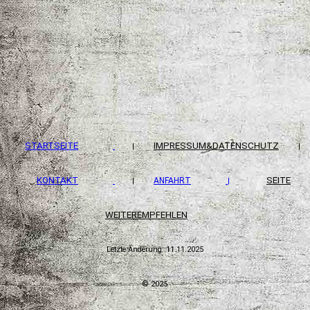
STARTSEITE
IMPRESSUM&DATENSCHUTZ
|
|
KONTAKT
SEITE
ANFAHRT
|
|
WEITEREMPFEHLEN
Letzte Änderung: 11.11.2025
© 2025