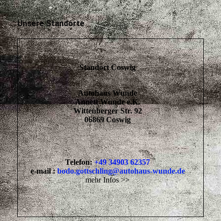
Unsere Standorte
Standort Coswig
Autohaus Wunde
Annett Wunde e.K.
Wittenberger Str. 92
06869 Coswig
Telefon:
+49 34903 62357
e-mail :
bodo.gottschling@autohaus-wunde.de
mehr Infos >>