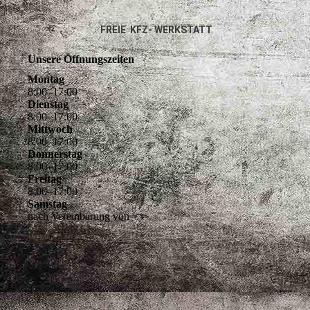
FREIE KFZ- WERKSTATT
Unsere Öffnungszeiten
Montag
8
:
00
–
17
:
00
Dienstag
8
:
00
–
17
:
00
Mittwoch
8
:
00
–
17
:
00
Donnerstag
8
:
00
–
17
:
00
Freitag
8
:
00
–
17
:
00
Samstag
nach Vereinbarung von