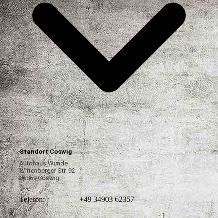
Standort Coswig
Autohaus Wunde
Wittenberger Str. 92
06869 Coswig
Telefon:
+49 34903 62357