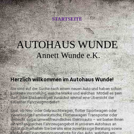
STARTSEITE
AUTOHAUS WUNDE
Annett Wunde e.K.
Herzlich willkommen im Autohaus Wunde!
Sie sind auf der Suche nach einem neuen Auto und haben schon
konkrete Vorstellung, welche Marke und welches Modell es sein
darf, oder Sie benötigen zunächst einmal eine Übersicht der
neuesten Fahrzeugmodelle?
Egal, ob Neu- oder Gebrauchtwagen, flotter Sportwagen oder
zuverlässige Familienkutsche, Flottenwagen Transporter oder
vielleicht sogar umweltfreundliches Elektroauto – wir bieten Ihnen
ein umfangreiches Fahrzeugangebot in unserem Autohaus an.
Zusätzlich erhalten Sie bei uns eine zuverlässige Beratung sowie
Kauf- oder Finanzierungsangebote für das Auto, welches am