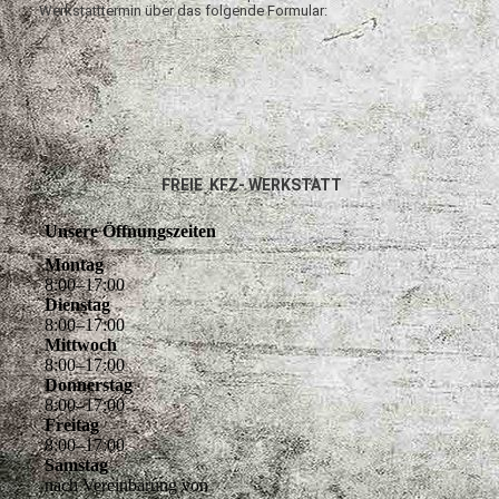
Werkstatttermin über das folgende Formular:
FREIE KFZ- WERKSTATT
Unsere Öffnungszeiten
Montag
8
:
00
–
17
:
00
Dienstag
8
:
00
–
17
:
00
Mittwoch
8
:
00
–
17
:
00
Donnerstag
8
:
00
–
17
:
00
Freitag
8
:
00
–
17
:
00
Samstag
nach Vereinbarung von