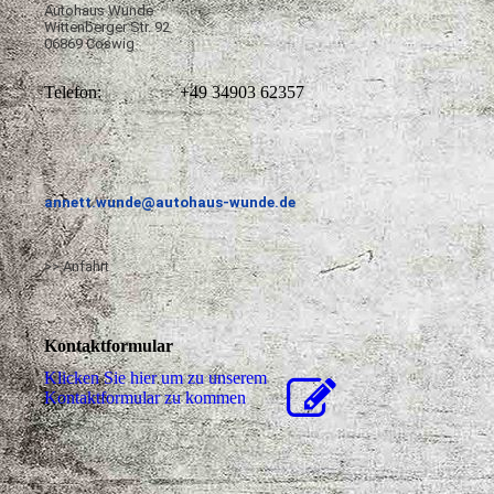
Autohaus Wunde
Wittenberger Str. 92
06869 Coswig
Telefon:
+49 34903 62357
annett.wunde@autohaus-wunde.de
>> Anfahrt
Kontaktformular
Klicken Sie hier um zu unserem
Kon­takt­for­mu­lar zu kommen