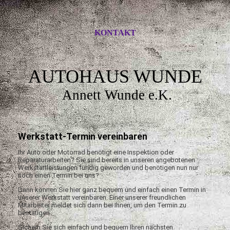
KONTAKT
AUTOHAUS WUNDE
Annett Wunde e.K.
Werkstatt-Termin vereinbaren
Ihr Auto oder Motorrad benötigt eine Inspektion oder
Reparaturarbeiten? Sie sind bereits in unseren angebotenen
Werkstattleistungen fündig geworden und benötigen nun nur
noch einen Termin bei uns?
Dann können Sie hier ganz bequem und einfach einen Termin in
unserer Werkstatt vereinbaren. Einer unserer freundlichen
Mitarbeiter meldet sich dann bei Ihnen, um den Termin zu
bestätigen.
Sichern Sie sich einfach und bequem Ihren nächsten